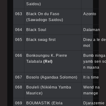
Saidou)
063
Black On du Faso
Azonto
(Sawadogo Saidou)
064
Black Soul
Dalaman
065
Black swag first
Dieu a le de
mot
066
Bonkoungou K. Pierre
Bumb ninga
Talabala
(Rel)
yamb sen s
n maana
067
Bosolo (Agandaa Solomon)
It is time
068
Bouleli (Nikiéma Yamba
Wend na
Maurice)
manege
069
BOUMASTIK (Elola
Djarazemie