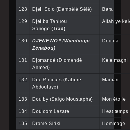
128
Djeli Solo (Dembélé Sélé)
Bara
129
Djéliba Tahirou
Allah ye kel
Sanogo
(Trad)
130
DJENEWO * (Wandaogo
Dounia
Zénabou)
131
Djomandé (Diomandé
Kèlè magni
Ahmed)
132
Doc Rimeurs (Kaboré
Maman
Abdoulaye)
133
Doulby (Salgo Moustapha)
Mon étoile
134
Doulcom Lazare
Il est temps
135
Dramé Siriki
Hommage