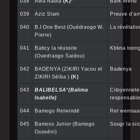
038
Awa Nadia
(K)*
Bark Wend
039
Aziz Slam
Preuve d’a
040
B.I One Best (Ouédraogo W.
La révélatio
Pierre)
041
Babcy la réussite
Kbkna toon
(Ouedraogo Saidou)
042
BADENYA (ZIKIRI Yacou et
Badenya
ZIKIRI Séiba )
(K)
043
BALIBELSA
*
(Balima
Citoyennete
Isabelle)
responsabl
044
Bamogo Relwindé
Rel wenna
045
Bamoss Junior (Bamogo
Sougr la sii
Ousséni)