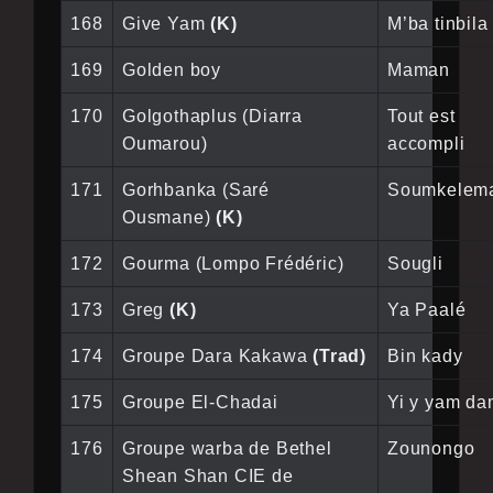
168
Give Yam
(K)
M’ba tinbila
169
Golden boy
Maman
170
Golgothaplus (Diarra
Tout est
Oumarou)
accompli
171
Gorhbanka (Saré
Soumkelem
Ousmane)
(K)
172
Gourma (Lompo Frédéric)
Sougli
173
Greg
(K)
Ya Paalé
174
Groupe Dara Kakawa
(Trad)
Bin kady
175
Groupe El-Chadai
Yi y yam d
176
Groupe warba de Bethel
Zounongo
Shean Shan CIE de