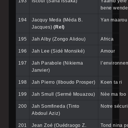
193
Iscoul (Sana Issaka)
Yaamb yele
bene wend
194
Jacquy Meda (Méda B.
Yan maarou
Jacques)
(Rel)
195
Jah Alby (Zongo Alidou)
Africa
196
Jah Lee (Sidé Monsiké)
Amour
197
Jah Parabole (Nikiema
l’environne
Janvier)
198
Jah Pierro (Ilboudo Prosper)
Koen ta ri
199
Jah Smull (Sermé Mouazou)
Nèe ma foo
200
Jah Somfineda (Tinto
Notre sécuri
Abdoul Aziz)
201
Jean Zoé (Ouédraogo Z.
Tond nina p