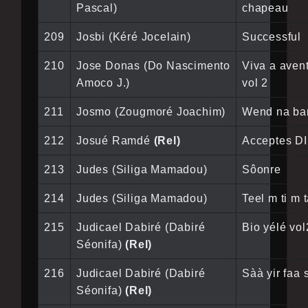
Pascal)
chapeau
209
Josbi (Kéré Jocelain)
Successful
210
Jose Donas (Do Nascimento
Viva a aven
Amoco J.)
vol 2
211
Josmo (Zougmoré Joachim)
Wend na ba
212
Josué Ramdé
(Rel)
Acceptes D
213
Judes (Siliga Mamadou)
Sôonre
214
Judes (Siliga Mamadou)
Teel m ti m 
215
Judicael Dabiré (Dabiré
Bio yélé vol
Séonifa)
(Rel)
216
Judicael Dabiré (Dabiré
Sàà yir faa 
Séonifa)
(Rel)