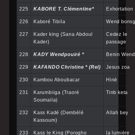
225
KABORE T. Clémentine
*
Exhortation
226
Kaboré Tibila
Wend bons
227
Kader king (Sana Abdoul
Cedez le
Kader)
passage
228
KADY Wendpouiré
*
Benin Wen
229
KAFANDO Christine
* (Rel)
Jesus zoa
230
Kambou Aboubacar
Hinè
231
Karumbiiga (Traoré
Tinb keta
Soumaila)
232
Kass Kadé (Dembélé
Allah bey
Kassoum)
233
Kass le King (Porogho
la lumière