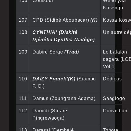
106
Coulsoul
Wend yaa
Kasenga
107
CPD (Sidibé Aboubacar)
(K)
Kossa Koss
108
CYNTHIA* (Diakité
Un autre dé
Djénéba Cynthia Nadège)
109
Dabire Serge
(Trad)
Le balafon
dagara (LOB
Vol 1
110
DAIZY Franck*(K)
(Siambo
Dédicas
F. O.)
111
Damus (Zoungrana Adama)
Saaglogo
112
Daoudi (Sinaré
Conviction
Pingrewaoga)
113
Darassi (Dembélé
Tohota