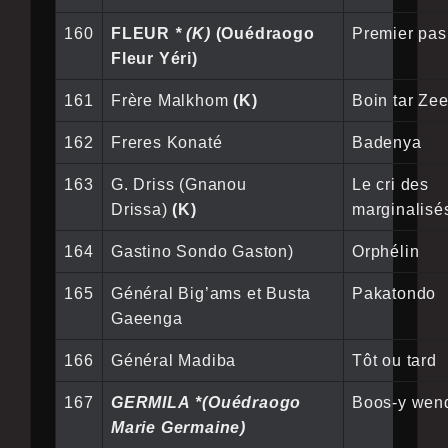
160
FLEUR
* (K)
(Ouédraogo
Premier pas
Fleur Yéri)
161
Frère Malkhom
(K)
Boin tar Ze
162
Freres Konaté
Badenya
163
G. Driss (Gnanou
Le cri des
Drissa)
(K)
marginalisé
164
Gastino Sondo Gaston)
Orphélin
165
Général Big’ams et Busta
Pakatondo
Gaeenga
166
Général Madiba
Tôt ou tard
167
GERMILA *(Ouédraogo
Boos-y wen
Marie Germaine)