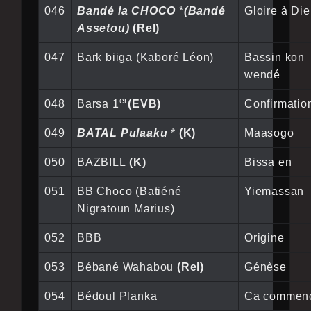
046
Bandé la CHOCO
*
(Bandé
Gloire à Di
Assetou)
(Rel)
047
Bark biiga (Kaboré Léon)
Bassin kon
wendé
er
048
Barsa 1
(EVB)
Confirmatio
049
BATAL Pulaaku
*
(K)
Maasogo
050
BAZBILL
(K)
Bissa en
051
BB Choco (Batiéné
Yiemassan
Nigratoun Marius)
052
BBB
Origine
053
Bébané Wahabou
(Rel)
Génèse
054
Bédoul Planka
Ca commen