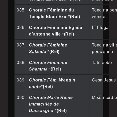
085
Chorale Féminine du
Tond na pe
Temple Eben Ezer
*
(Rel)
wende
086
Chorale Féminine Eglise
Li-lildga
d’antenne ville
*
(Rel)
087
Chorale Féminine
Tond na yiil
Saksida
*
(Rel)
pedwenna
088
Chorale Féminine
Tali teebo
Shamma
*
(Rel)
089
Chorale Fém. Wend n
Gesa Jesus
minte
*
(Rel)
090
Chorale Marie Reine
Miséricordi
Immaculée de
Dassasgho
*
(Rel)