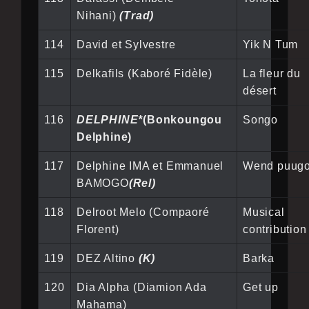
Nihani)
(Trad)
114
David et Sylvestre
Yik N Tum
115
Delkafils (Kaboré Fidèle)
La fleur du
désert
116
DELPHINE*
(Bonkoungou
Songo
Delphine)
117
Delphine IMA et Emmanuel
Wend puug
BAMOGO
(Rel)
118
Delroot Melo (Compaoré
Musical
Florent)
contribution
119
DEZ Altino
(K)
Barka
120
Dia Alpha (Diamion Ada
Get up
Mahama)