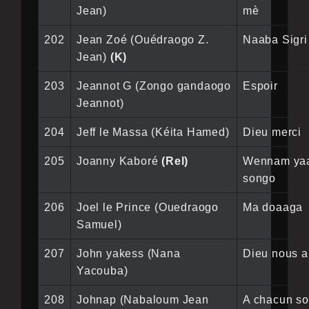
Jean)
mè
202
Jean Zoé (Ouédraogo Z.
Naaba Sigri
Jean)
(K)
203
Jeannot G (Zongo gandaogo
Espoir
Jeannot)
204
Jeff le Massa (Kéita Hamed)
Dieu merci
205
Joanny Kaboré
(Rel)
Wennam ya
songo
206
Joel le Prince (Ouedraogo
Ma doaaga
Samuel)
207
John yakess (Nana
Dieu nous 
Yacouba)
208
Johnap (Nabaloum Jean
A chacun s