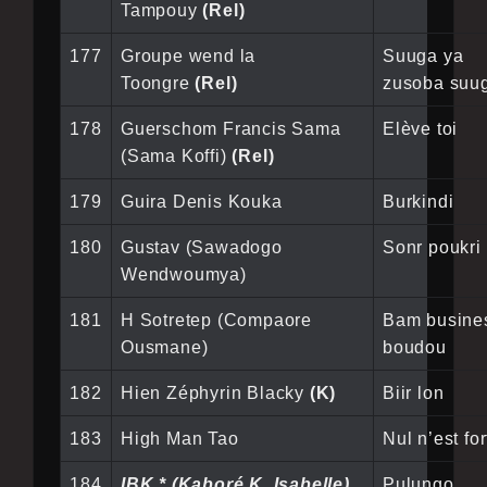
Tampouy
(Rel)
177
Groupe wend la
Suuga ya
Toongre
(Rel)
zusoba suu
178
Guerschom Francis Sama
Elève toi
(Sama Koffi)
(Rel)
179
Guira Denis Kouka
Burkindi
180
Gustav (Sawadogo
Sonr poukri
Wendwoumya)
181
H Sotretep (Compaore
Bam busine
Ousmane)
boudou
182
Hien Zéphyrin Blacky
(K)
Biir lon
183
High Man Tao
Nul n’est for
184
IBK * (Kaboré K. Isabelle)
Pulungo