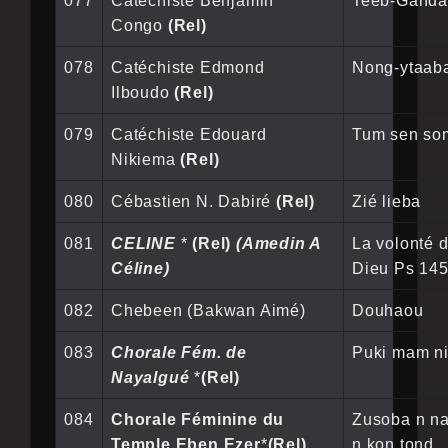
077
Catéchiste Benjamin
Teeb-Gand
Congo
(Rel)
078
Catéchiste Edmond
Nong-ytaab
Ilboudo
(Rel)
079
Catéchiste Edouard
Tum sen so
Nikiema
(Rel)
080
Cébastien N. Dabiré
(Rel)
Zié lieba
081
CELINE
*
(Rel)
(Amedin A
La volonté 
Céline)
Dieu Ps 145
082
Chebeen (Bakwan Aimé)
Douhaou
083
Chorale Fém. de
Puki mam n
Nayalgué
*
(Rel)
084
Chorale Féminine du
Zusoba n n
Temple Eben Ezer
*
(Rel)
n kon tond