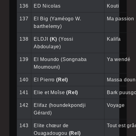
136
ED Nicolas
Kouti
137
El Big (Yaméogo W.
Ma passion
barthelemy)
138
ELDJI
(K)
(Yossi
Kalifa
Abdoulaye)
139
El Moundo (Songnaba
Ya wendé
Moumouni)
140
El Pierro
(Rel)
Massa doun
141
Elie et Moîse
(Rel)
Bark puusg
142
Elifaz (houndekpondji
Voyage
Gérard)
143
Elite chœur de
Tout est grâ
Ouagadougou
(Rel)