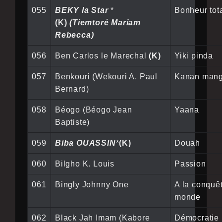
055
BEKY la Star
*
Bonheur tot
(K)
(Tiemtoré Mariam
Rebecca)
056
Ben Carlos le Marechal
(K)
Yiki pinda
057
Benkouri (Wekouri A. Paul
Kanan mang
Bernard)
058
Béogo (Béogo Jean
Yaana
Baptiste)
059
Biba OUASSIN
*
(K)
Douah
060
Bilgho K. Louis
Passion
061
Bingly Johnny One
A la conquê
monde
062
Black Jah Imam (Kabore
Démocratie