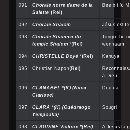
091
Chorale notre dame de la
Bee b’i fo M
Salette
*
(Rel)
092
Chorale Shalom
Jésus est le
093
Chorale Shamma du
Tongre be n
temple Shalom
*
(Rel)
wennaam
094
CHRISTELLE Doyé
*
(Rel)
Kanuya
095
Christian Napon
(Rel)
Reconnaiss
à Dieu
096
CLANABEL *(K) (Nana
Dounia
Clarisse)
097
CLARA *(K) (Ouédraogo
Sougri
Yempoaka)
098
CLAUDINE Victoire *(Rel)
A Jesus la g