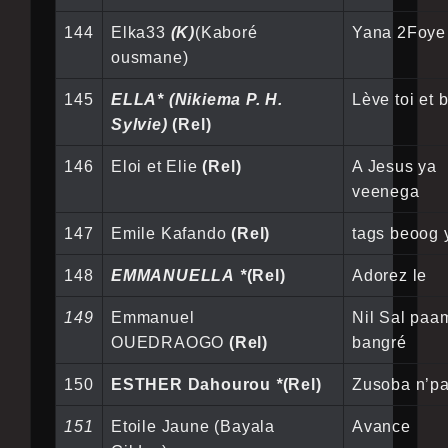
144
Elka33
(K)
(Kaboré
Yana 2Foye
ousmane)
145
ELLA* (Nikiema P. H.
Lève toi et b
Sylvie)
(Rel)
146
Eloi et Elie
(Rel)
A Jesus ya
veenega
147
Emile Kafando
(Rel)
tags beoog 
148
EMMANUELLA *
(Rel)
Adorez le
149
Emmanuel
Nil Sal paa
OUEDRAOGO
(Rel)
bangré
150
ESTHER Dahourou
*
(Rel)
Zusoba n’p
151
Etoile Jaune (Bayala
Avance