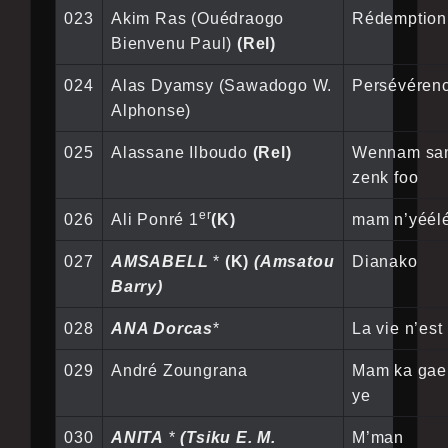
023
Akim Ras (Ouédraogo
Rédemption
Bienvenu Paul)
(Rel)
024
Alas Dyamsy (Sawadogo W.
Persévéren
Alphonse)
025
Alassane Ilboudo
(Rel)
Wennam sa
zenk foo
er
026
Ali Ponré 1
(K)
mam n’yéél
027
AMSABELL
*
(K)
(Amsatou
Dianako
Barry)
028
ANA Dorcas
*
La vie n’est
029
André Zoungrana
Mam ka gae
ye
030
ANITA
*
(Tsiku E. M.
M’man