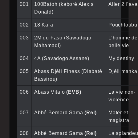
001
100Batoh (kaboré Alexis
Aller 2 l’ava
Donald)
002
18 Kara
Pouchtoubu
003
2M du Faso (Sawadogo
L’homme de
Mahamadi)
belle vie
004
4A (Savadogo Assane)
My destiny
005
Abass Djéli Finess (Diabaté
Djéli manka
Bassirou)
006
Abass Vitalo
(EVB)
La vie non-
violence
007
Abbé Bernard Sama
(Rel)
Mater et
magistra
008
Abbé Bernard Sama
(Rel)
La splandeu