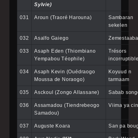
Sylvie)
031
Aroun (Traoré Harouna)
Sambaran
sekelen
032
Asalfo Gaiego
Zemestaab
033
Asaph Eden (Thiombiano
Trésors
Yempabou Téophile)
incorruptibl
034
Asaph Kevin (Ouédraogo
Koyuud n
Moussa de Noraogo)
tarmaam
035
Asckoul (Zongo Allassane)
Sabab song
036
Assamadou (Tiendrebeogo
Viima ya ci
Samadou)
037
Auguste Koara
San pa bou