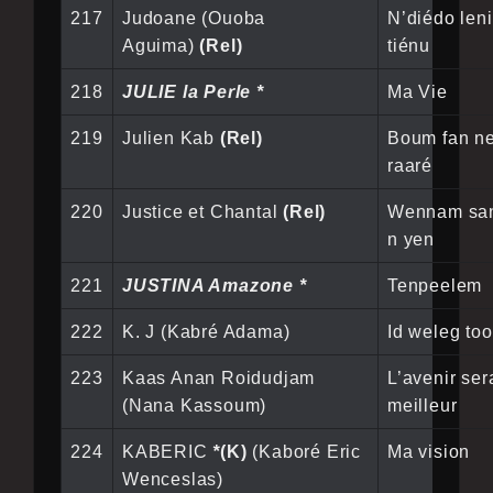
217
Judoane (Ouoba
N’diédo leni
Aguima)
(Rel)
tiénu
218
JULIE la Perle *
Ma Vie
219
Julien Kab
(Rel)
Boum fan n
raaré
220
Justice et Chantal
(Rel)
Wennam san
n yen
221
JUSTINA Amazone *
Tenpeelem
222
K. J (Kabré Adama)
Id weleg too
223
Kaas Anan Roidudjam
L’avenir ser
(Nana Kassoum)
meilleur
224
KABERIC
*
(K)
(Kaboré Eric
Ma vision
Wenceslas)