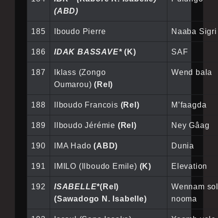
(ABD)
185
Iboudo Pierre
Naaba Sigri
186
IDAK BASSAVE*
(K)
SAF
187
Iklass (Zongo
Wend bala
Oumarou)
(Rel)
188
Ilboudo Francois
(Rel)
M’faagda
189
Ilboudo Jérémie
(Rel)
Ney Gâag
190
IMA Hado
(ABD)
Dunia
191
IMILO (Ilboudo Emile)
(K)
Elevation
192
ISABELLE*
(Rel)
Wennam so
(Sawadogo N. Isabelle)
nooma