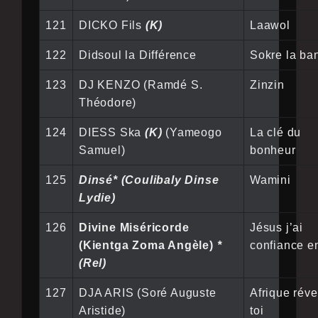
121
DICKO Fils
(K)
Laawol
122
Didsoul la Différence
Sokre la ba
123
DJ KENZO (Ramdé S.
Zinzin
Théodore)
124
DIESS Ska
(K)
(Yameogo
La clé du
Samuel)
bonheur
125
Dinsé* (Coulibaly Dinse
Wamini
Lydie)
126
Divine Miséricorde
Jésus j’ai
(Kientga Zoma Angèle)
*
confiance en
(Rel)
127
DJA ARIS (Soré Auguste
Afrique réve
Aristide)
toi