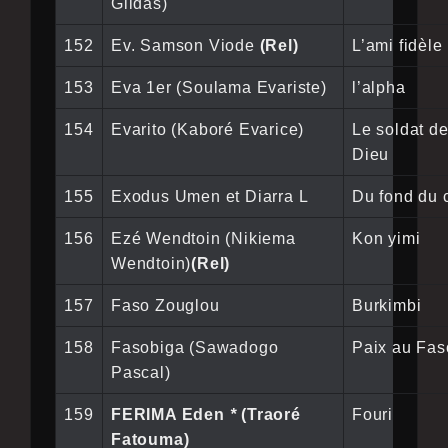
Gildas)
152
Ev. Samson Viode
(Rel)
L’ami fidèle
153
Eva 1er (Soulama Evariste)
l’alpha
154
Evarito (Kaboré Evarice)
Le soldat d
Dieu
155
Exodus Umen et Diarra L
Du fond du
156
Ezé Wendtoin (Nikiema
Kon yimi
Wendtoin)
(Rel)
157
Faso Zouglou
Burkimbi
158
Fasobiga (Sawadogo
Paix au Fas
Pascal)
159
FERIMA Eden
*
(Traoré
Fouri
Fatouma)