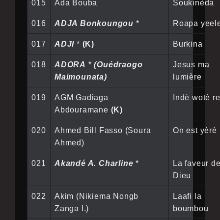
015
Ada Bouba
Soukinèda
016
ADJA Bonkoungou
*
Roapa yeel
017
ADJI
*
(K)
Burkina
018
ADORA
*
(Ouédraogo
Jesus ma
Maimounata)
lumière
019
AGM Gadiaga
Indè wotè re
Abdouramane
(K)
020
Ahmed Bill Fasso (Soura
On est yèrè
Ahmed)
021
Akandé A. Charline
*
La faveur d
Dieu
022
Akim (Nikiema Nongb
Laafi la
Zanga I.)
boumbou