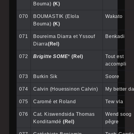
Bouma)
(K)
070
BOUMASTIK (Elola
Wakato
Bouma)
(K)
071
Boureima Diarra et Yssouf
Benkadi
Diarra
(Rel)
072
Brigitte SOME
*
(Rel)
Tout est
accompli
073
Burkin Sik
Soore
074
Calvin (Houessinon Calvin)
My better d
075
Caromé et Roland
Tew vla
076
Cat. Kiswendsida Thomas
Wend soog
Konditamdé
(Rel)
pêgre