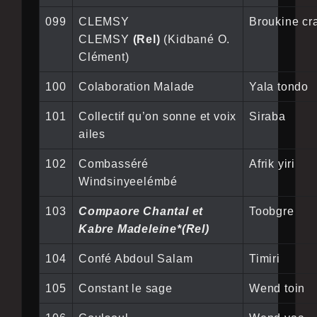
099
CLEMSY
Broukine cra
CLEMSY
(Rel)
(Kidbané O.
Clément)
100
Colaboration Malade
Yala tondo
101
Collectif qu’on sonne et voix
Siraba
ailes
102
Combasséré
Afrik yiri
Windsinyeelémbé
103
Compaore Chantal et
Toobgre
Kabre Madeleine*(Rel)
104
Confé Abdoul Salam
Timiri
105
Constant le sage
Wend toin