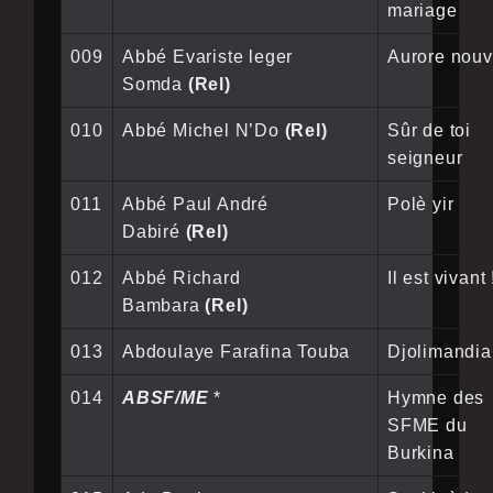
mariage
009
Abbé Evariste leger
Aurore nouv
Somda
(Rel)
010
Abbé Michel N’Do
(Rel)
Sûr de toi
seigneur
011
Abbé Paul André
Polè yir
Dabiré
(Rel)
012
Abbé Richard
Il est vivant 
Bambara
(Rel)
013
Abdoulaye Farafina Touba
Djolimandia
014
ABSF/ME
*
Hymne des
SFME du
Burkina